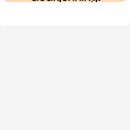
*
Branding
UI/UX Design
Sosiale Medier
SEO