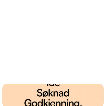
Prosessen
Hva du får
Hvorfor oss
Vi er et dedikert team som bryr oss om resultatene dine,
ikke bare leveransen. Vi tar ikke på oss flere prosjekter enn
vi kan håndtere skikkelig, og vi holder alltid det vi lover. Når
nettsiden er levert er vi fortsatt tilgjengelige for deg.