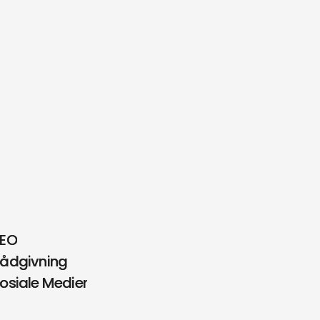
SEO
SEO
ådgivning
ådgivning
osiale Medier
osiale Medier