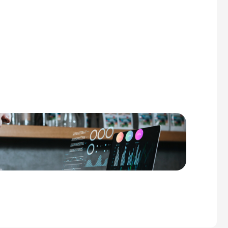
Prosessen
Hva du får
Hvorfor oss