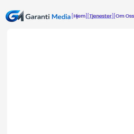
[
Hjem
Hjem
]
[
Tjenester
Tjenester
]
[
Om Oss
Om Os