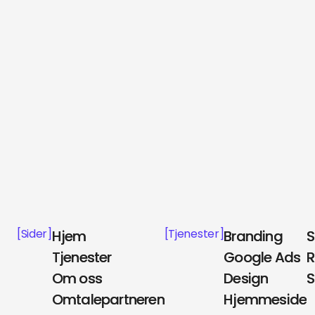
[Sider]
[Tjenester]
Hjem
Hjem
Branding
Branding
Tjenester
Tjenester
Google Ads
Google Ads
R
R
Om oss
Om oss
Design
Design
S
S
Omtalepartneren
Omtalepartneren
Hjemmeside
Hjemmeside