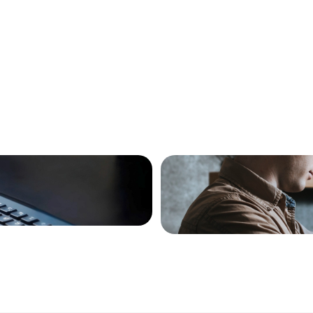
tsiden din, konkurrentene dine og hvordan
 Deretter kartlegger vi hvilke søkeord og
elig plan for både tradisjonell SEO og AI-