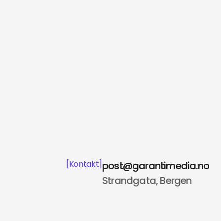
[Kontakt]
post@garantimedia.no
post@garantimedia.no
Strandgata, Bergen