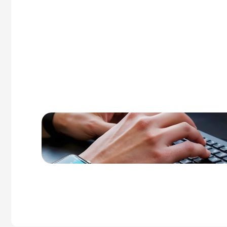
Vi starter med en grundig analyse av net
bedriften din fremstår i AI-verktøy i dag.
temaer som gir mest verdi og lager en tyd
synlighet.