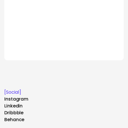
[Social]
Instagram
Instagram
Linkedin
Linkedin
Dribbble
Dribbble
Behance
Behance